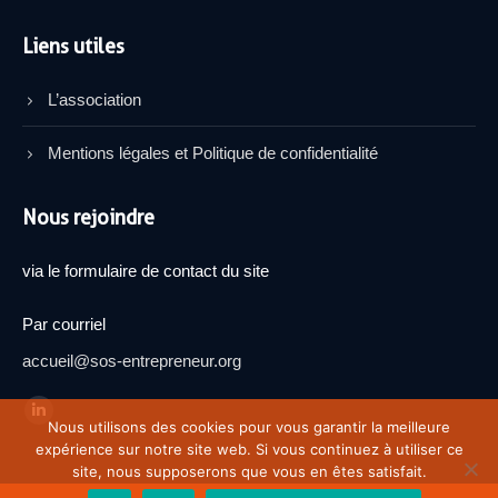
Liens utiles
L’association
Mentions légales et Politique de confidentialité
Nous rejoindre
via le formulaire de contact du site
Par courriel
accueil@sos-entrepreneur.org
Trouvez nous sur :
La
Nous utilisons des cookies pour vous garantir la meilleure
expérience sur notre site web. Si vous continuez à utiliser ce
page
site, nous supposerons que vous en êtes satisfait.
LinkedIn