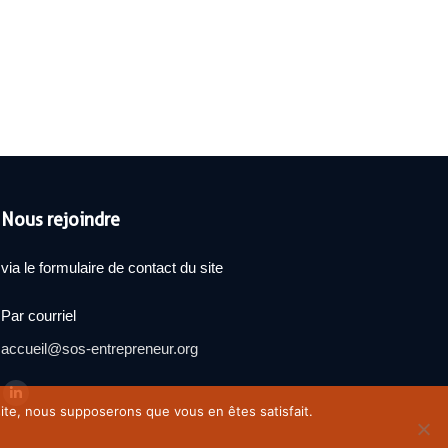
Nous rejoindre
via le formulaire de contact du site
Par courriel
accueil@sos-entrepreneur.org
Trouvez nous sur :
La
 site, nous supposerons que vous en êtes satisfait.
page