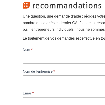
recommandations p
Une question, une demande d’aide ; rédigez votre
nombre de salariés et dernier CA, état de la trés
p.s. : entrepreneurs individuels ; nous ne sommes 
Le traitement de vos demandes est effectué en tou
Contact
Nom
Si
*
vous
êtes
un
Nom de l'entreprise
*
humain,
ne
remplissez
Email
*
pas
ce