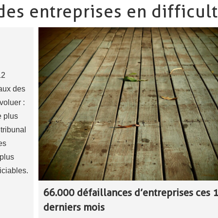
 des entreprises en difficul
12
aux des
voluer :
 plus
 tribunal
es
 plus
iciables.
66.000 défaillances d’entreprises ces 
derniers mois