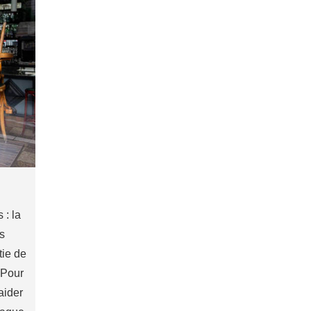
 : la
es
tie de
 Pour
aider