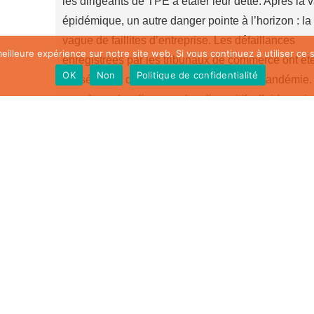
les dirigeants de TPE à étaler leur dette. Après la
épidémique, un autre danger pointe à l’horizon : la
vague de faillites d’entreprise. Les défaillances
eilleure expérience sur notre site web. Si vous continuez à utiliser ce
enregistrées par les tribunaux de commerce ont ét
OK
Non
Politique de confidentialité
divisées par deux depuis le début de la pandémie
paradoxe s’explique par les dispositifs d’aide, qui
maintiennent en vie des…
Lire plus
ns le
portail du gouvernement
.