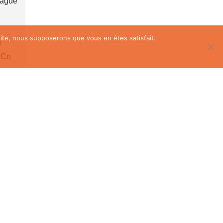
 vague
 site, nous supposerons que vous en êtes satisfait.
é
. Ce