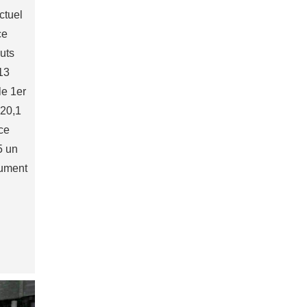
ctuel
ce
auts
 13
le 1er
 20,1
ce
15 un
cument